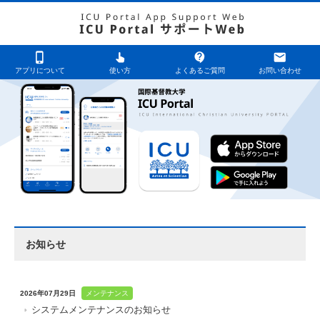
phone_iphone
pan_tool_alt
contact_support
mail
アプリについて
使い方
よくあるご質問
お問い合わせ
お知らせ
2026年07月29日
メンテナンス
システムメンテナンスのお知らせ